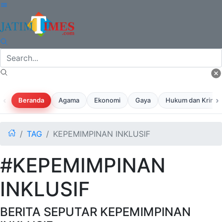
‹
›
Beranda
Agama
Ekonomi
Gaya
Hukum dan Krimina
TAG
KEPEMIMPINAN INKLUSIF
#KEPEMIMPINAN
INKLUSIF
BERITA SEPUTAR KEPEMIMPINAN