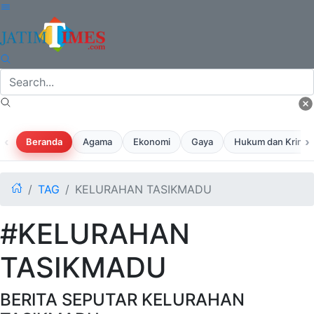
‹
›
Beranda
Agama
Ekonomi
Gaya
Hukum dan Krimina
TAG
KELURAHAN TASIKMADU
#KELURAHAN
TASIKMADU
BERITA SEPUTAR KELURAHAN