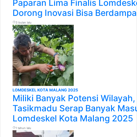
Paparan Lima Finalis Lomdesk
Dorong Inovasi Bisa Berdampa
3 bulan lalu
LOMDESKEL KOTA MALANG 2025
Miliki Banyak Potensi Wilayah
Tasikmadu Serap Banyak Mas
Lomdeskel Kota Malang 2025
1 tahun lalu