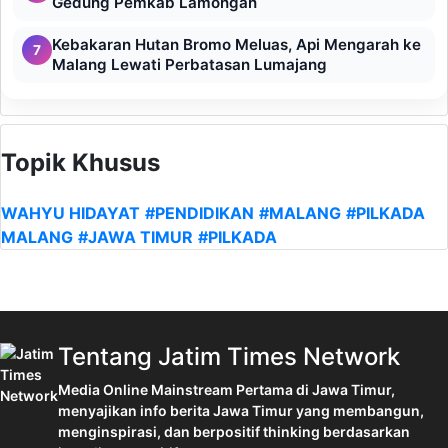
Gedung Pemkab Lamongan
Kebakaran Hutan Bromo Meluas, Api Mengarah ke
7
Malang Lewati Perbatasan Lumajang
Topik Khusus
WAHYU HIDAYAT
#PENDIDIKAN
#MALANG
#PILKADA
MALANG
#JAWA TIMUR
#PILKADA
Tentang Jatim Times Network
Media Online Mainstream Pertama di Jawa Timur,
menyajikan info berita Jawa Timur yang membangun,
menginspirasi, dan berpositif thinking berdasarkan