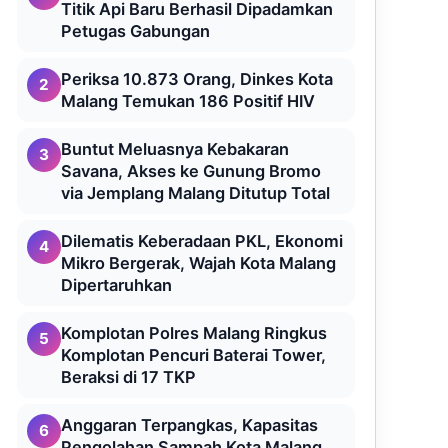
Titik Api Baru Berhasil Dipadamkan
Petugas Gabungan
Periksa 10.873 Orang, Dinkes Kota
2
Malang Temukan 186 Positif HIV
Buntut Meluasnya Kebakaran
3
Savana, Akses ke Gunung Bromo
via Jemplang Malang Ditutup Total
Dilematis Keberadaan PKL, Ekonomi
4
Mikro Bergerak, Wajah Kota Malang
Dipertaruhkan
Komplotan Polres Malang Ringkus
5
Komplotan Pencuri Baterai Tower,
Beraksi di 17 TKP
Anggaran Terpangkas, Kapasitas
6
Pengolahan Sampah Kota Malang