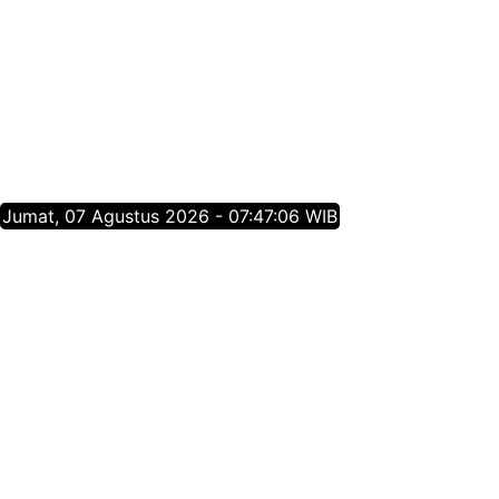
Jumat, 07 Agustus 2026 - 07:47:06 WIB
Tentang Jatim Times Network
Media Online Mainstream Pertama di Jawa Timur,
menyajikan info berita Jawa Timur yang membangun,
menginspirasi, dan berpositif thinking berdasarkan