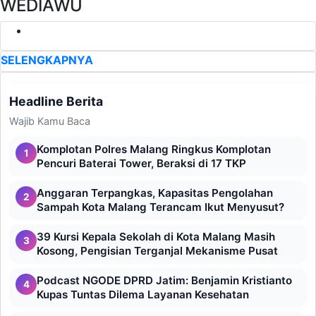
WEDIAWU
31 Wisatawan Insiden Pantai
Wediawu Positif Narkotika,
Jalani Assesment Rehab di
BNN Jatim
3 bulan lalu
BERITA LAINNYA
Headline Berita
Wajib Kamu Baca
Komplotan Polres Malang Ringkus Komplotan
1
Pencuri Baterai Tower, Beraksi di 17 TKP
Anggaran Terpangkas, Kapasitas Pengolahan
2
Sampah Kota Malang Terancam Ikut Menyusut?