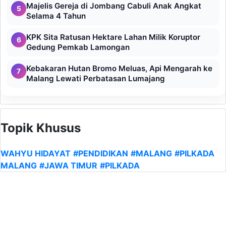
39 Kursi Kepala Sekolah di Kota Malang Masih
3
Kosong, Pengisian Terganjal Mekanisme Pusat
Podcast NGODE DPRD Jatim: Benjamin Kristianto
4
Kupas Tuntas Dilema Layanan Kesehatan
Majelis Gereja di Jombang Cabuli Anak Angkat
5
Selama 4 Tahun
KPK Sita Ratusan Hektare Lahan Milik Koruptor
6
Gedung Pemkab Lamongan
Kebakaran Hutan Bromo Meluas, Api Mengarah ke
7
Malang Lewati Perbatasan Lumajang
Topik Khusus