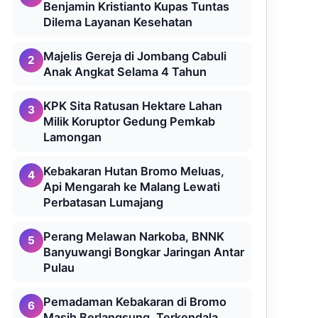
Benjamin Kristianto Kupas Tuntas
Dilema Layanan Kesehatan
Majelis Gereja di Jombang Cabuli
2
Anak Angkat Selama 4 Tahun
KPK Sita Ratusan Hektare Lahan
3
Milik Koruptor Gedung Pemkab
Lamongan
Kebakaran Hutan Bromo Meluas,
4
Api Mengarah ke Malang Lewati
Perbatasan Lumajang
Perang Melawan Narkoba, BNNK
5
Banyuwangi Bongkar Jaringan Antar
Pulau
Pemadaman Kebakaran di Bromo
6
Masih Berlangsung, Terkendala