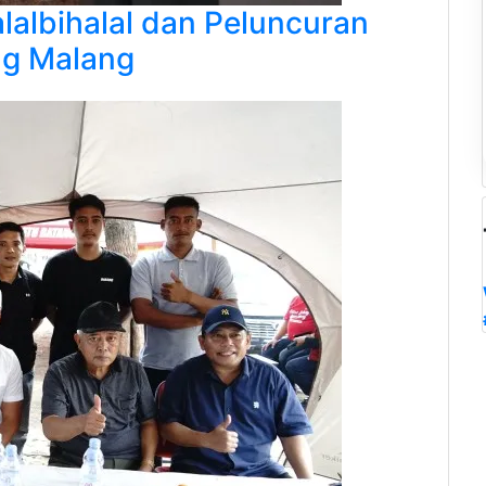
lalbihalal dan Peluncuran
ng Malang