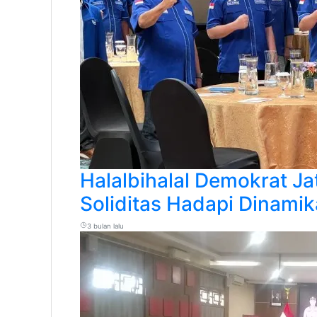
Halalbihalal Demokrat J
Soliditas Hadapi Dinamika
3 bulan lalu