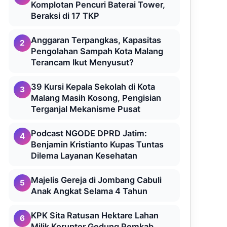
Komplotan Pencuri Baterai Tower,
Beraksi di 17 TKP
Anggaran Terpangkas, Kapasitas
2
Pengolahan Sampah Kota Malang
Terancam Ikut Menyusut?
39 Kursi Kepala Sekolah di Kota
3
Malang Masih Kosong, Pengisian
Terganjal Mekanisme Pusat
Podcast NGODE DPRD Jatim:
4
Benjamin Kristianto Kupas Tuntas
Dilema Layanan Kesehatan
Majelis Gereja di Jombang Cabuli
5
Anak Angkat Selama 4 Tahun
KPK Sita Ratusan Hektare Lahan
6
Milik Koruptor Gedung Pemkab