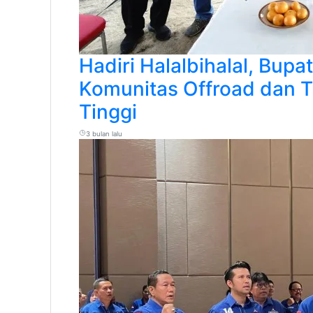
Hadiri Halalbihalal, Bupa
Komunitas Offroad dan Tra
Tinggi
3 bulan lalu