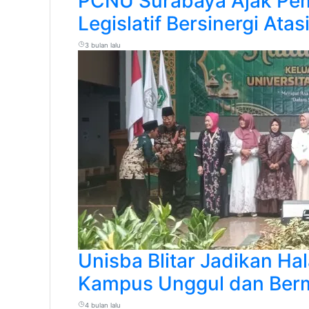
PCNU Surabaya Ajak Pem
Legislatif Bersinergi At
3 bulan lalu
Unisba Blitar Jadikan H
Kampus Unggul dan Ber
4 bulan lalu