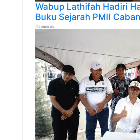
Wabup Lathifah Hadiri Ha
Buku Sejarah PMII Caba
3 bulan lalu