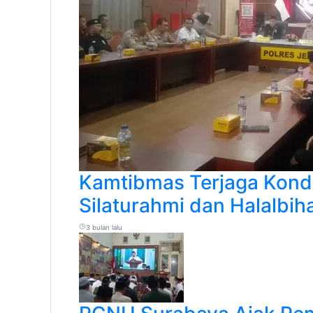
Kamtibmas Terjaga Kondu
Silaturahmi dan Halalbi
3 bulan lalu