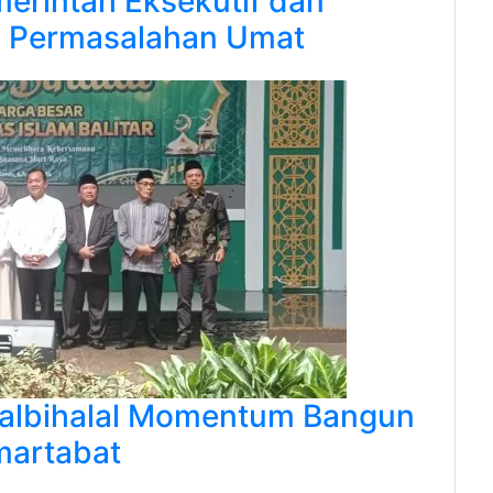
erintah Eksekutif dan
asi Permasalahan Umat
alalbihalal Momentum Bangun
martabat