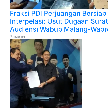
Fraksi PDI Perjuangan Bersiap
Interpelasi: Usut Dugaan Sura
Audiensi Wabup Malang-Wapr
3 bulan lalu