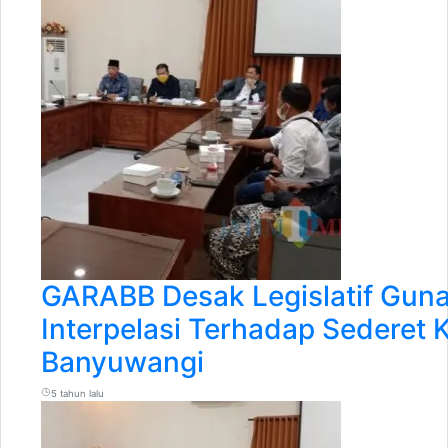
GARABB Desak Legislatif Gun
Interpelasi Terhadap Sederet 
Banyuwangi
5 tahun lalu