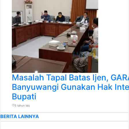
Masalah Tapal Batas Ijen, G
Banyuwangi Gunakan Hak Inter
Bupati
5 tahun lalu
BERITA LAINNYA