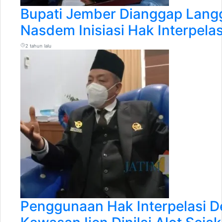
Bupati Jember Dianggap Langg
Nasdem Inisiasi Hak Interpelas
2 tahun lalu
Penggunaan Hak Interpelasi D