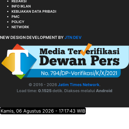
REDAKSI
INFO IKLAN
KEBIJAKAN DATA PRIBADI
PMC
POLICY
NETWORK
NEW DESIGN DEVELOPMENT BY
JTN DEV
© 2016 - 2026
Jatim Times Network
.
Load time:
0.1525
detik. Diakses melalui
Android
Kamis, 06 Agustus 2026 - 17:17:44 WIB