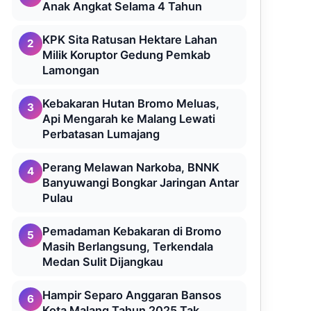
Anak Angkat Selama 4 Tahun
KPK Sita Ratusan Hektare Lahan
2
Milik Koruptor Gedung Pemkab
Lamongan
Kebakaran Hutan Bromo Meluas,
3
Api Mengarah ke Malang Lewati
Perbatasan Lumajang
Perang Melawan Narkoba, BNNK
4
Banyuwangi Bongkar Jaringan Antar
Pulau
Pemadaman Kebakaran di Bromo
5
Masih Berlangsung, Terkendala
Medan Sulit Dijangkau
Hampir Separo Anggaran Bansos
6
Kota Malang Tahun 2025 Tak