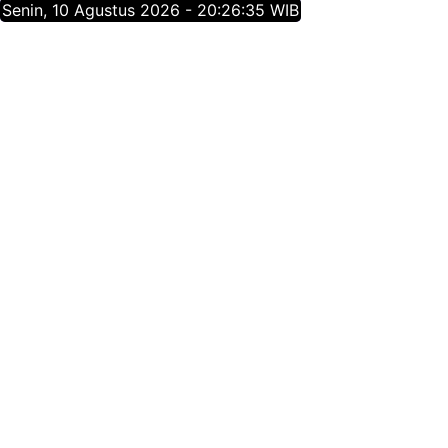
Senin, 10 Agustus 2026 - 20:26:35 WIB
Tentang Jatim Times Network
Media Online Mainstream Pertama di Jawa Timur,
menyajikan info berita Jawa Timur yang membangun,
menginspirasi, dan berpositif thinking berdasarkan
jurnalisme positif.
Follow Jatim Times Network
@jatimtimescom
jatimtimes.com
@jatimtimes
@jatimtimes
TENTANG KAMI