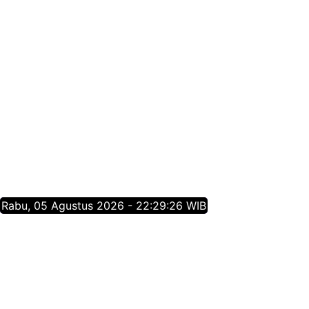
Rabu, 05 Agustus 2026 - 22:29:26 WIB
Tentang Jatim Times Network
Media Online Mainstream Pertama di Jawa Timur,