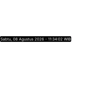
Sabtu, 08 Agustus 2026 - 11:34:02 WIB
Tentang Jatim Times Network
Media Online Mainstream Pertama di Jawa Timur,
menyajikan info berita Jawa Timur yang membangun,
menginspirasi, dan berpositif thinking berdasarkan
jurnalisme positif.
Follow Jatim Times Network