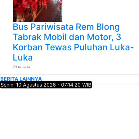
Bus Pariwisata Rem Blong
Tabrak Mobil dan Motor, 3
Korban Tewas Puluhan Luka-
Luka
1 tahun lalu
BERITA LAINNYA
Senin, 10 Agustus 2026 - 07:14:21 WIB
Headline Berita
Wajib Kamu Baca
Kota Batu Krisis Guru PAI, 21 Pendidik Terpaksa
1
Rangkap Mengajar Tanpa Insentif Ekstra
Akses Publik Diblokade, Pemkot Malang Belum