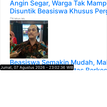
Angin Segar, Warga Tak Mamp
Disuntik Beasiswa Khusus Per
6 tahun lalu
Beasiswa Semakin Mudah, Ma
Jumat, 07 Agustus 2026 - 23:02:37 WIB
Bermodal IPK 3 ke Atas Berk
Beasiswa Khusus
7 tahun lalu
Pemerintah Siapkan Beasiswa 
10 tahun lalu