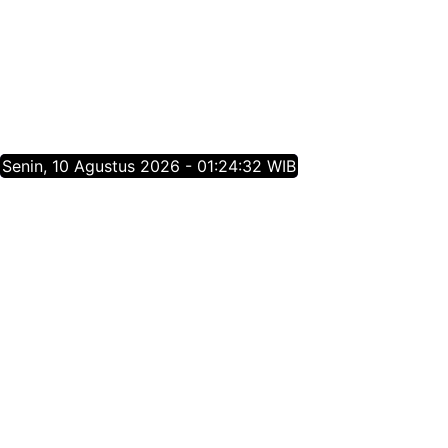
Senin, 10 Agustus 2026 - 01:24:32 WIB
Tentang Jatim Times Network
Media Online Mainstream Pertama di Jawa Timur,
menyajikan info berita Jawa Timur yang membangun,
menginspirasi, dan berpositif thinking berdasarkan
jurnalisme positif.
Follow Jatim Times Network