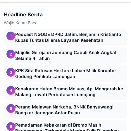
Headline Berita
Wajib Kamu Baca
Podcast NGODE DPRD Jatim: Benjamin Kristianto
1
Kupas Tuntas Dilema Layanan Kesehatan
Majelis Gereja di Jombang Cabuli Anak Angkat
2
Selama 4 Tahun
KPK Sita Ratusan Hektare Lahan Milik Koruptor
3
Gedung Pemkab Lamongan
Kebakaran Hutan Bromo Meluas, Api Mengarah ke
4
Malang Lewati Perbatasan Lumajang
Perang Melawan Narkoba, BNNK Banyuwangi
5
Bongkar Jaringan Antar Pulau
Pemadaman Kebakaran di Bromo Masih
6
Berlangsung, Terkendala Medan Sulit Dijangkau