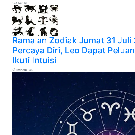
4 hari lalu
Ramalan Zodiak Jumat 31 Juli
Percaya Diri, Leo Dapat Pelua
Ikuti Intuisi
1 minggu lalu