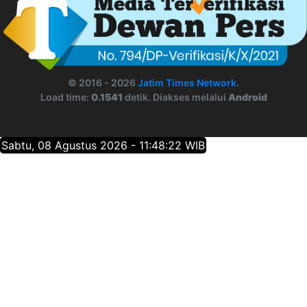
© 2016 - 2026
Jatim Times Network
.
Load time:
0.1541
detik. Diakses melalui
Android
Sabtu, 08 Agustus 2026 - 11:48:23 WIB