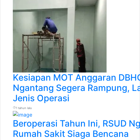
Kesiapan MOT Anggaran DBH
Ngantang Segera Rampung, L
Jenis Operasi
1 tahun lalu
Beroperasi Tahun Ini, RSUD N
Rumah Sakit Siaga Bencana