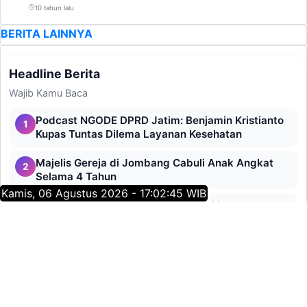
10 tahun lalu
BERITA LAINNYA
Headline Berita
Wajib Kamu Baca
Podcast NGODE DPRD Jatim: Benjamin Kristianto
1
Kupas Tuntas Dilema Layanan Kesehatan
Majelis Gereja di Jombang Cabuli Anak Angkat
2
Selama 4 Tahun
Kamis, 06 Agustus 2026 - 17:02:46 WIB
KPK Sita Ratusan Hektare Lahan Milik Koruptor
3
Gedung Pemkab Lamongan
Kebakaran Hutan Bromo Meluas, Api Mengarah ke
4
Malang Lewati Perbatasan Lumajang
Perang Melawan Narkoba, BNNK Banyuwangi
5
Bongkar Jaringan Antar Pulau