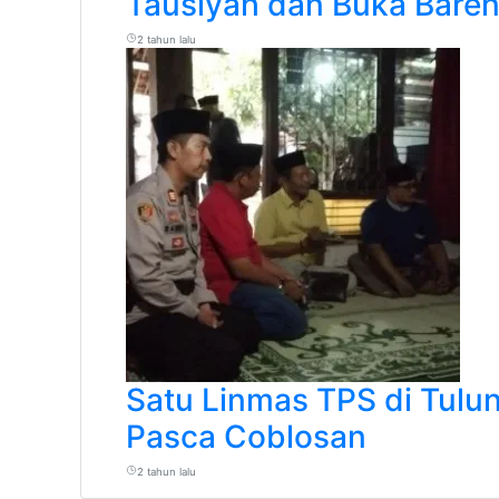
Tausiyah dan Buka Baren
2 tahun lalu
Satu Linmas TPS di Tulu
Pasca Coblosan
2 tahun lalu