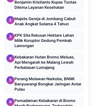
Benjamin Kristianto Kupas Tuntas
Dilema Layanan Kesehatan
Majelis Gereja di Jombang Cabuli
2
Anak Angkat Selama 4 Tahun
KPK Sita Ratusan Hektare Lahan
3
Milik Koruptor Gedung Pemkab
Lamongan
Kebakaran Hutan Bromo Meluas,
4
Api Mengarah ke Malang Lewati
Perbatasan Lumajang
Perang Melawan Narkoba, BNNK
5
Banyuwangi Bongkar Jaringan Antar
Pulau
Pemadaman Kebakaran di Bromo
6
Masih Berlangsung, Terkendala