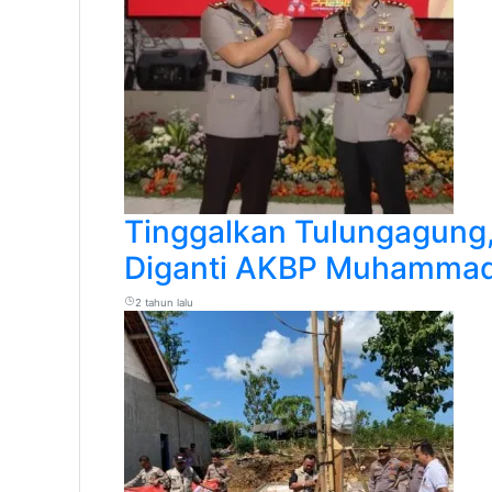
Tinggalkan Tulungagung
Diganti AKBP Muhammad
2 tahun lalu