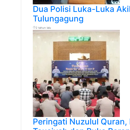
Dua Polisi Luka-Luka Ak
Tulungagung
2 tahun lalu
Peringati Nuzulul Quran,