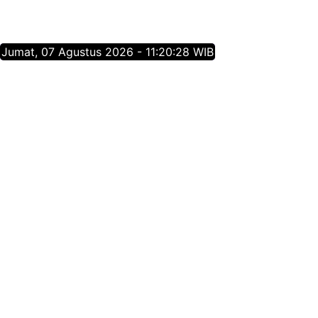
Jumat, 07 Agustus 2026 - 11:20:29 WIB
Tentang Jatim Times Network
Media Online Mainstream Pertama di Jawa Timur,
menyajikan info berita Jawa Timur yang membangun,
menginspirasi, dan berpositif thinking berdasarkan
jurnalisme positif.
Follow Jatim Times Network