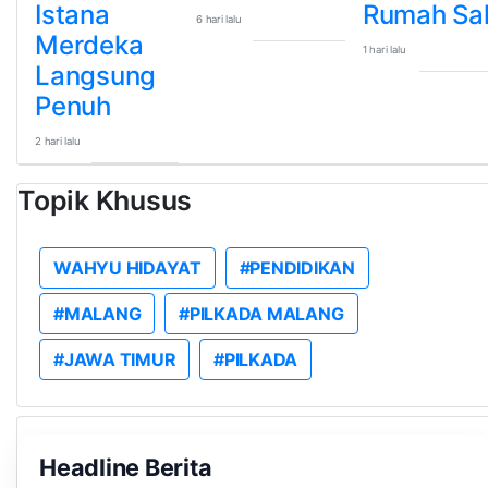
Istana
Rumah Sak
6 hari lalu
Merdeka
1 hari lalu
Langsung
Penuh
2 hari lalu
Topik Khusus
WAHYU HIDAYAT
#PENDIDIKAN
#MALANG
#PILKADA MALANG
#JAWA TIMUR
#PILKADA
Headline Berita