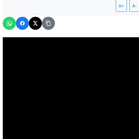
A+
A-