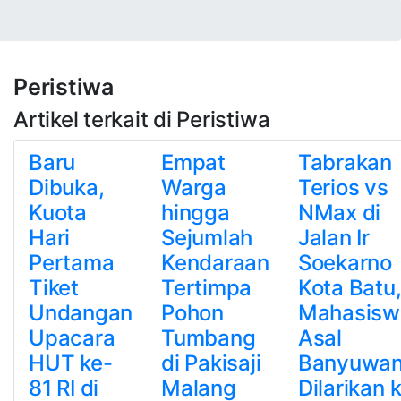
Peristiwa
Artikel terkait di Peristiwa
Baru
Empat
Tabrakan
Dibuka,
Warga
Terios vs
Kuota
hingga
NMax di
Hari
Sejumlah
Jalan Ir
Pertama
Kendaraan
Soekarno
Tiket
Tertimpa
Kota Batu
Undangan
Pohon
Mahasisw
Upacara
Tumbang
Asal
HUT ke-
di Pakisaji
Banyuwan
81 RI di
Malang
Dilarikan 